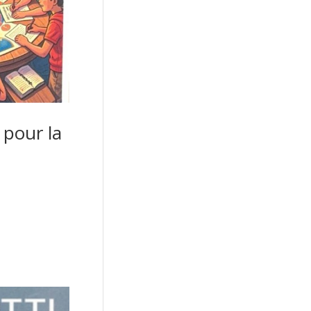
 pour la
naissance de
l d’armée