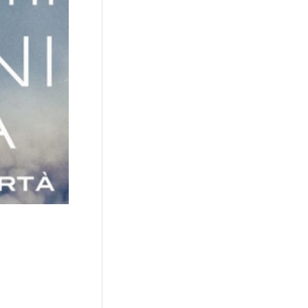
livre « Les
 et approfondir