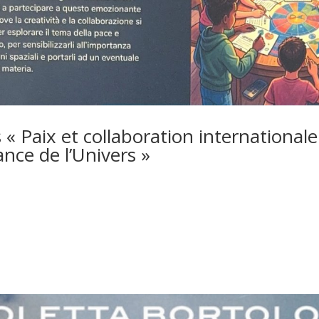
« Paix et collaboration internationale
nce de l’Univers »
 17, 2026
queurs du concours « Paix et collaboration internationale pour la con
té récompensées à Zurich, au Lycée artistique.L’astronaute, le généra
t le professeur ingénieur Sergio...