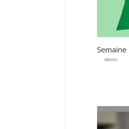
Semaine 
par
Alberto
|
Mar
Les enseignants d
déroulera du 23 
étant limité pour