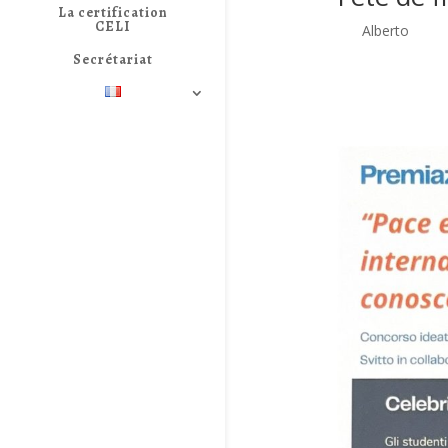
La certification
CELI
par
Alberto
|
Mai
Secrétariat
La fin de l’année