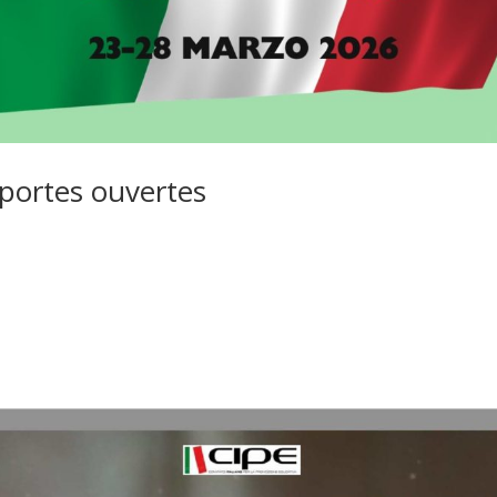
portes ouvertes
 6, 2026
u canton de Fribourg vous invitent à participer à la Semaine portes o
au 28 mars. Les inscriptions sont ouvertes jusqu’au 20 mars. Le nomb
 chaque cours, veuillez contacter directement...