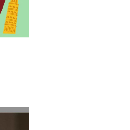
uvertes, qui se
re de places