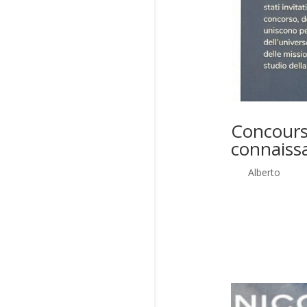
Concours 
connaissa
par
Alberto
|
Mar
Les classes vain
l’Univers » ont é
Roberto Vittori, e