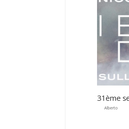
31ème se
par
Alberto
|
Mar
Le 17 et 18 mars 
enfants de Gaza. 