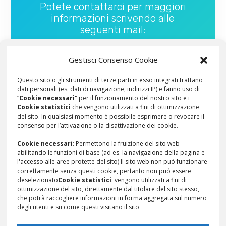
Potete contattarci per maggiori
informazioni scrivendo alle
seguenti mail:
Laboratorio cucina:
Gestisci Consenso Cookie
laboratorioiocucino@cipe-ne.ch
Questo sito o gli strumenti di terze parti in esso integrati trattano
Viaggi d’istruzione:
dati personali (es. dati di navigazione, indirizzi IP) e fanno uso di
viaggiodiistruzione@cipe-ne.ch
“
Cookie necessari”
per il funzionamento del nostro sito e i
Cookie statistici
che vengono utilizzati a fini di ottimizzazione
Altri laboratori:
laboratorio@cipe-
del sito. In qualsiasi momento è possibile esprimere o revocare il
consenso per l’attivazione o la disattivazione dei cookie.
ne.ch
Cookie necessari
: Permettono la fruizione del sito web
abilitando le funzioni di base (ad es. la navigazione della pagina e
l'accesso alle aree protette del sito) Il sito web non può funzionare
correttamente senza questi cookie, pertanto non può essere
deselezionato
Cookie statistici
: vengono utilizzati a fini di
ottimizzazione del sito, direttamente dal titolare del sito stesso,
che potrà raccogliere informazioni in forma aggregata sul numero
degli utenti e su come questi visitano il sito